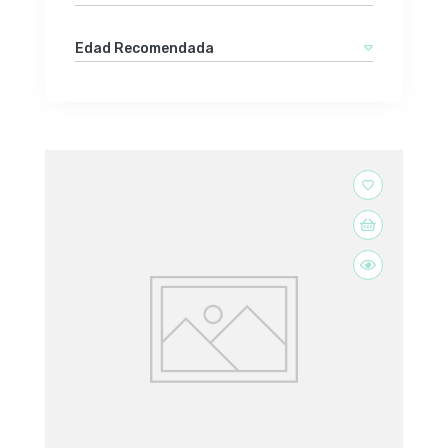
Edad Recomendada
favorite_border