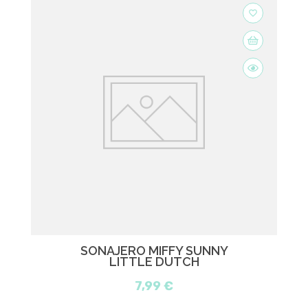
favorite_border
SONAJERO MIFFY SUNNY
LITTLE DUTCH
7,99 €