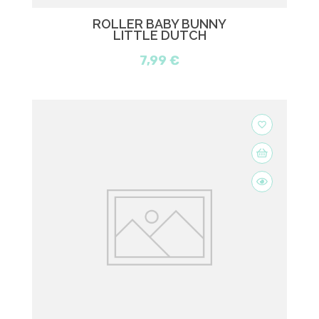
ROLLER BABY BUNNY
LITTLE DUTCH
7,99 €
favorite_border