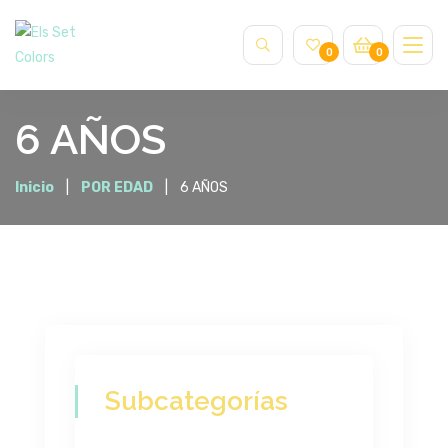
0
0
6 AÑOS
Inicio
POR EDAD
6 AÑOS
Subcategorías