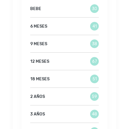
BEBE
30
6 MESES
41
9 MESES
38
12 MESES
67
18 MESES
51
2 AÑOS
59
3 AÑOS
48