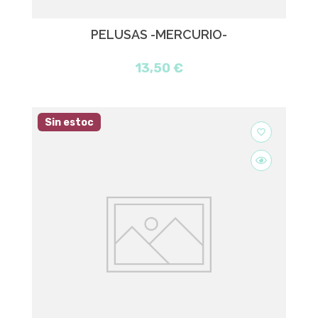
PELUSAS -MERCURIO-
13,50 €
Sin estoc
favorite_border