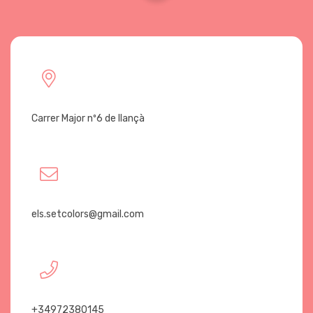
Carrer Major nº6 de llançà
els.setcolors@gmail.com
+34972380145