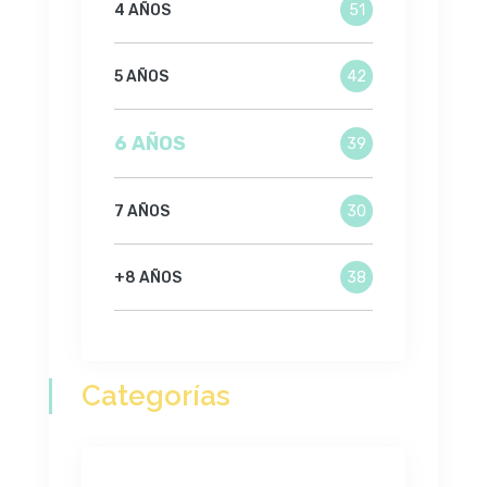
4 AÑOS
51
5 AÑOS
42
6 AÑOS
39
7 AÑOS
30
+8 AÑOS
38
Categorías