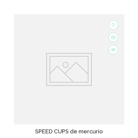
favorite_border
SPEED CUPS de mercurio