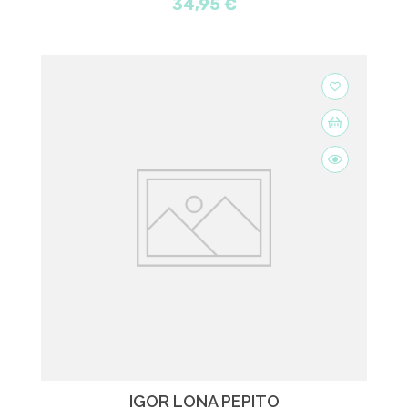
34,95 €
favorite_border
IGOR LONA PEPITO