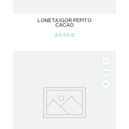
LONETA IGOR PEPITO
CACAO
34,95 €
favorite_border