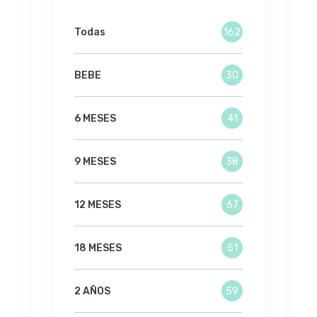
Todas
162
BEBE
30
6 MESES
41
9 MESES
38
12 MESES
67
18 MESES
51
2 AÑOS
59