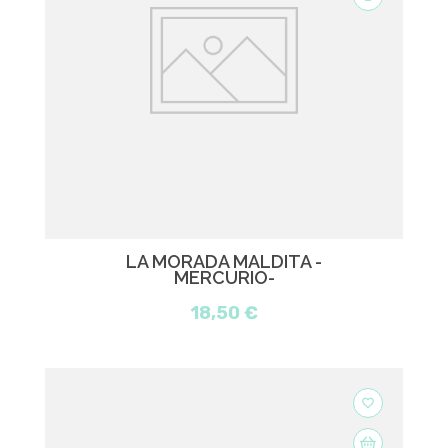
LA MORADA MALDITA -
MERCURIO-
18,50 €
favorite_border