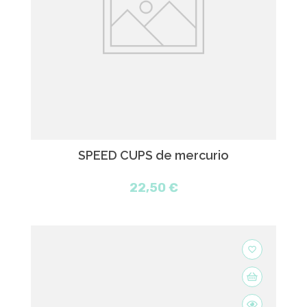
SPEED CUPS de mercurio
22,50 €
favorite_border