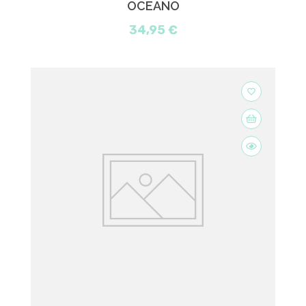
OCEANO
34,95 €
favorite_border