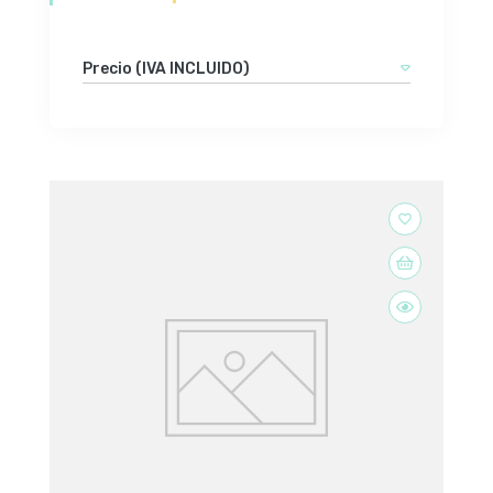
Precio (IVA INCLUIDO)
favorite_border