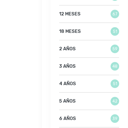
12 MESES
67
18 MESES
51
2 AÑOS
59
3 AÑOS
48
4 AÑOS
51
5 AÑOS
42
6 AÑOS
39