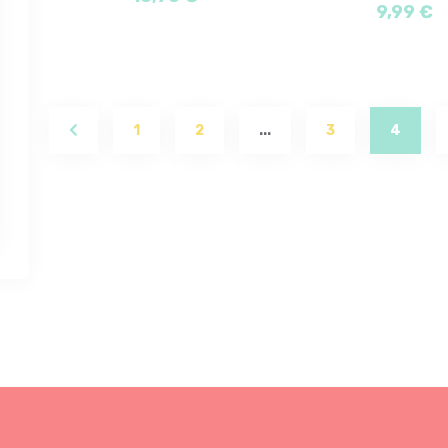
9,99 €
(curre
1
2
...
3
4