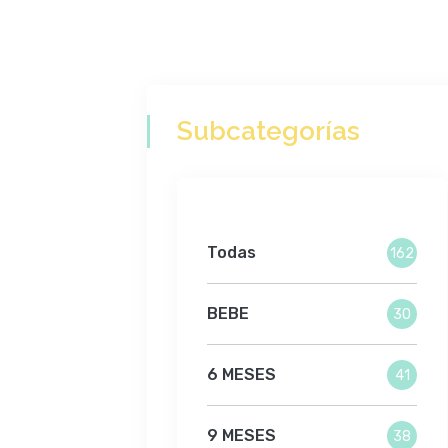
Subcategorías
Todas
162
BEBE
30
6 MESES
41
9 MESES
38