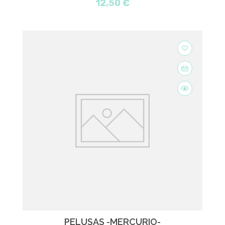
12,50 €
favorite_border
PELUSAS -MERCURIO-