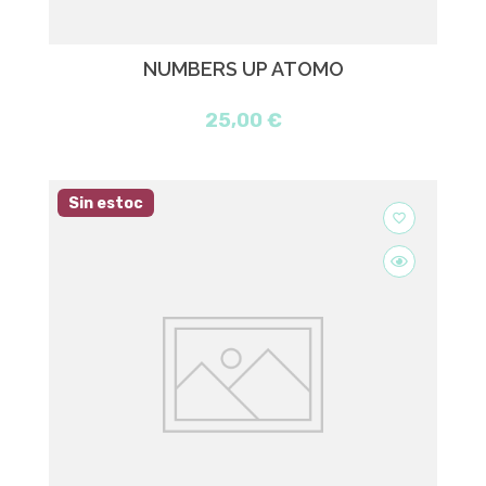
NUMBERS UP ATOMO
25,00 €
Sin estoc
favorite_border