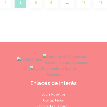
(current)
1
2
3
4
...
17
18
Enlaces de interés
Sobre Nosotros
Contáctenos
Comparte tu Opinión