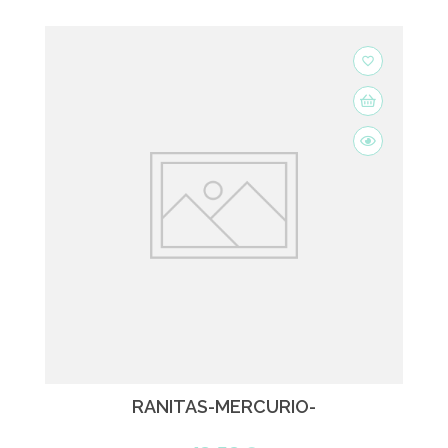
favorite_border
RANITAS-MERCURIO-