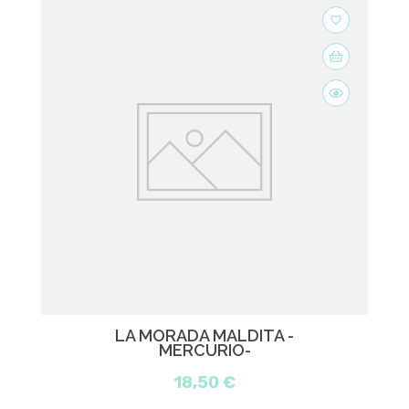
favorite_border
LA MORADA MALDITA -
MERCURIO-
18,50 €