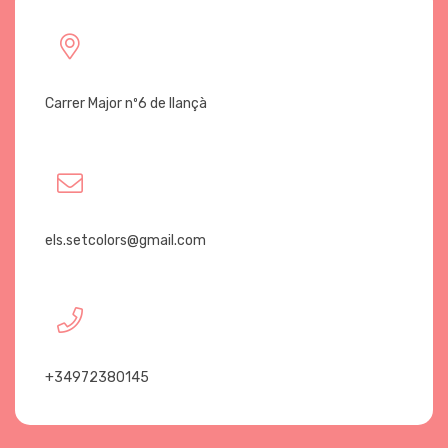
Carrer Major nº6 de llançà
els.setcolors@gmail.com
+34972380145