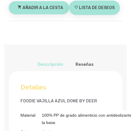
shopping_cart
AÑADIR A LA CESTA
favorite_border
LISTA DE DESEOS
Descripción
Reseñas
Detalles
FOODIE VAJILLA AZUL DONE BY DEER
Material
100% PP de grado alimenticio con antideslizant
la base.