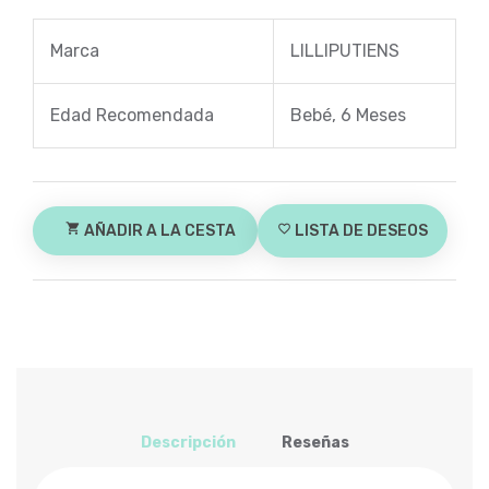
Marca
LILLIPUTIENS
Edad Recomendada
Bebé, 6 Meses
shopping_cart
AÑADIR A LA CESTA
favorite_border
LISTA DE DESEOS
Descripción
Reseñas