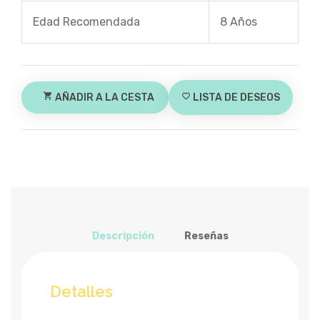
Edad Recomendada
8 Años
shopping_cart
AÑADIR A LA CESTA
favorite_border
LISTA DE DESEOS
Descripción
Reseñas
Detalles