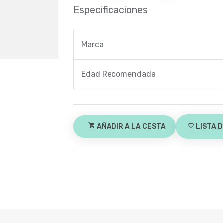
Especificaciones
Marca
Edad Recomendada
shopping_cart
AÑADIR A LA CESTA
favorite_border
LISTA 