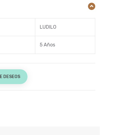
LUDILO
5 Años
DE DESEOS