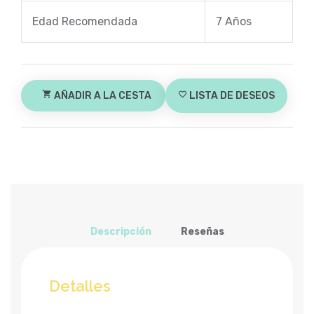
Edad Recomendada
7 Años
shopping_cart
AÑADIR A LA CESTA
favorite_border
LISTA DE DESEOS
Descripción
Reseñas
Detalles