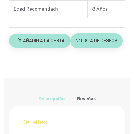
Edad Recomendada
8 Años
shopping_cart
AÑADIR A LA CESTA
favorite_border
LISTA DE DESEOS
Descripción
Reseñas
Detalles