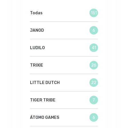
Todas
151
JANOD
6
LUDILO
41
TRIXIE
26
LITTLE DUTCH
22
TIGER TRIBE
7
ÁTOMO GAMES
6