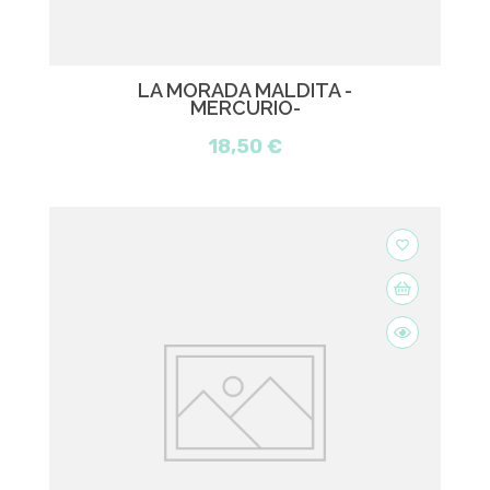
LA MORADA MALDITA -
MERCURIO-
18,50 €
favorite_border