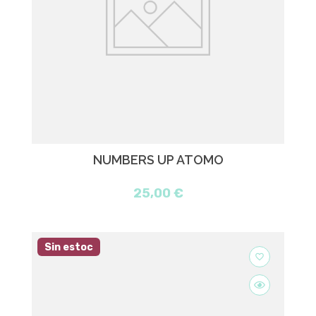
NUMBERS UP ATOMO
25,00 €
Sin estoc
favorite_border