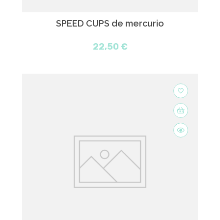
SPEED CUPS de mercurio
22,50 €
favorite_border