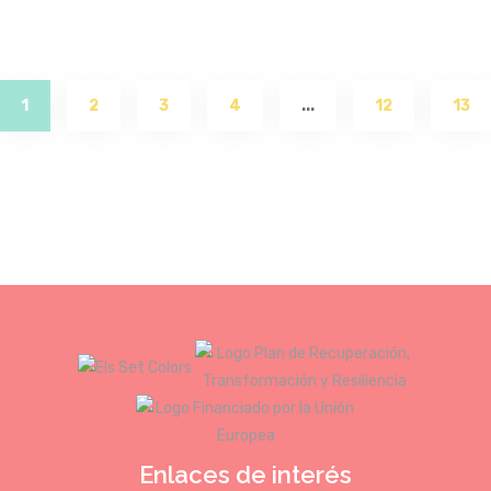
(current)
1
2
3
4
...
12
13
Enlaces de interés