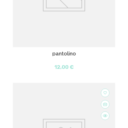
pantolino
12,00 €
favorite_border