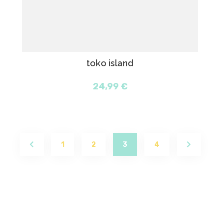
toko island
24,99 €
(current)
1
2
3
4