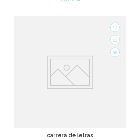
favorite_border
carrera de letras