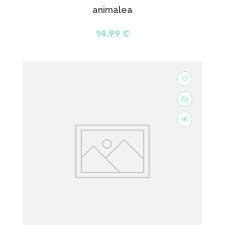
animalea
14,99 €
favorite_border