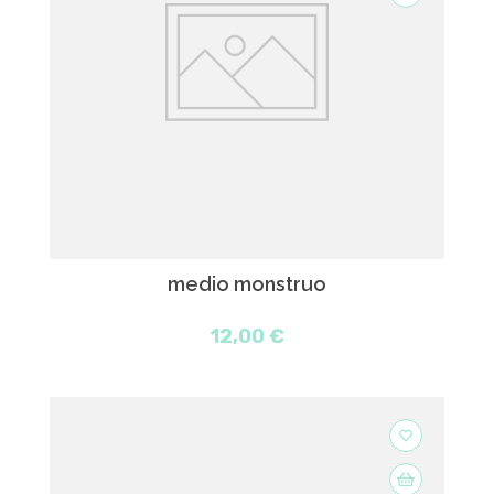
medio monstruo
12,00 €
favorite_border