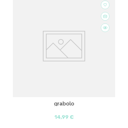
favorite_border
grabolo
14,99 €