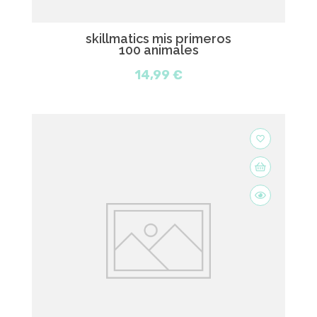
skillmatics mis primeros
100 animales
14,99 €
favorite_border