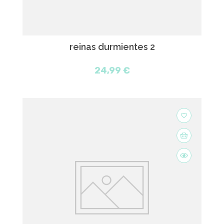
reinas durmientes 2
24,99 €
favorite_border