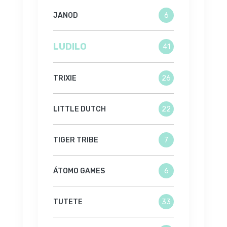
JANOD
6
LUDILO
41
TRIXIE
26
LITTLE DUTCH
22
TIGER TRIBE
7
ÁTOMO GAMES
6
TUTETE
33