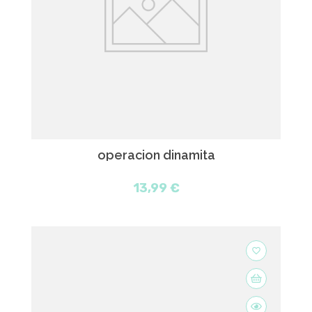
operacion dinamita
13,99 €
favorite_border