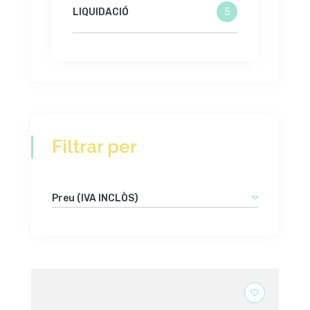
LIQUIDACIÓ
5
Filtrar per
Preu (IVA INCLÒS)
favorite_border