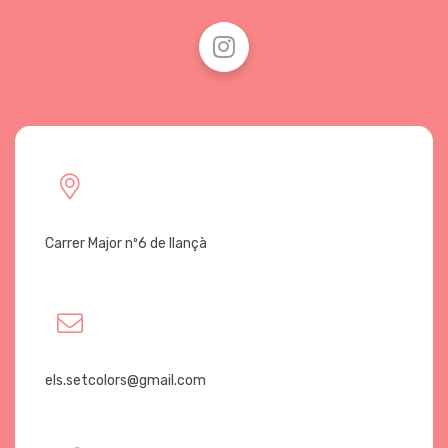
Carrer Major nº6 de llançà
els.setcolors@gmail.com