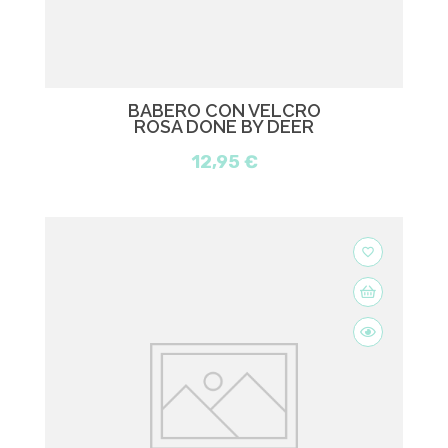
BABERO CON VELCRO
ROSA DONE BY DEER
12,95 €
favorite_border