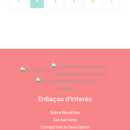
(current)
1
2
3
4
Enllaços d'interès
Sobre Nosaltres
Contacta'ns
Comparteix la teva Opinió