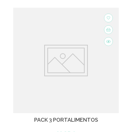
favorite_border
PACK 3 PORTALIMENTOS