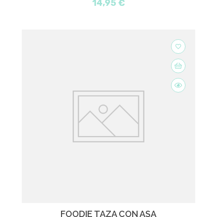
14,95 €
favorite_border
FOODIE TAZA CON ASA