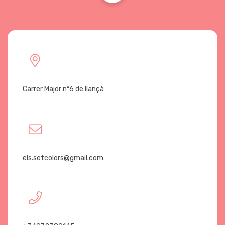
Carrer Major nº6 de llançà
els.setcolors@gmail.com