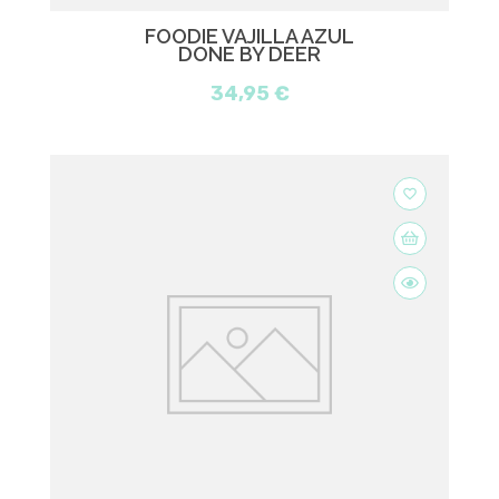
FOODIE VAJILLA AZUL
DONE BY DEER
34,95 €
favorite_border