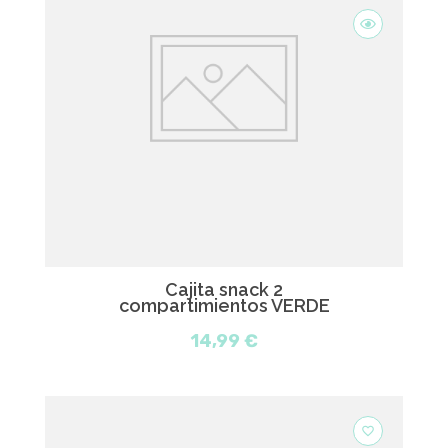
Cajita snack 2
compartimientos VERDE
14,99 €
favorite_border