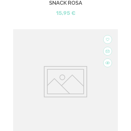
SNACK ROSA
15,95 €
favorite_border