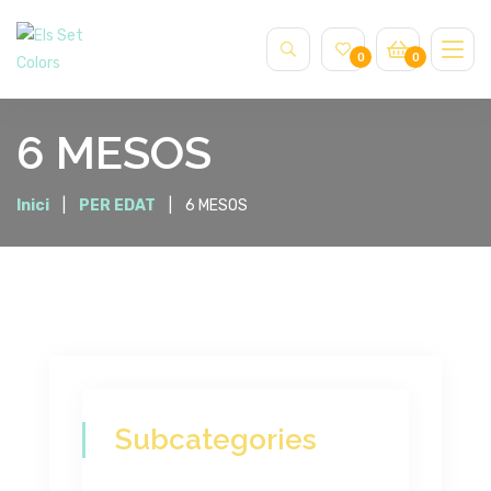
0
0
6 MESOS
Inici
PER EDAT
6 MESOS
Subcategories