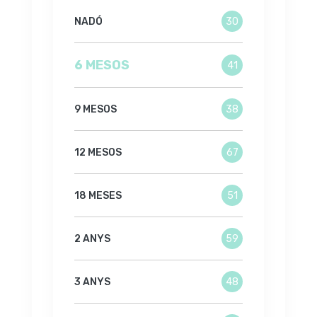
NADÓ
30
6 MESOS
41
9 MESOS
38
12 MESOS
67
18 MESES
51
2 ANYS
59
3 ANYS
48