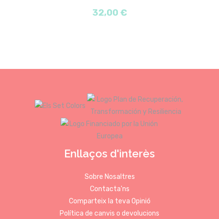
32,00 €
Enllaços d'interès
Sobre Nosaltres
Contacta'ns
Comparteix la teva Opinió
Política de canvis o devolucions