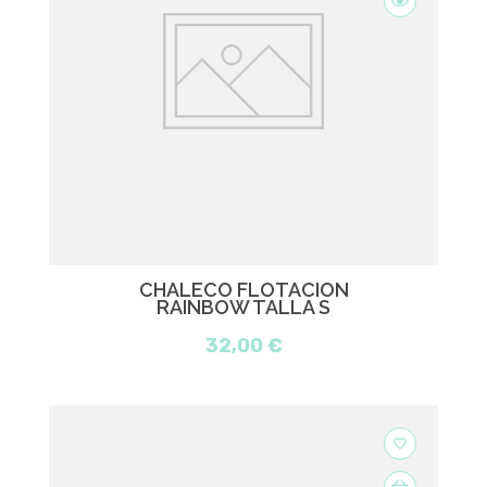
CHALECO FLOTACIÓN
RAINBOW TALLA S
32,00 €
favorite_border