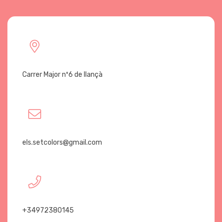
Carrer Major nº6 de llançà
els.setcolors@gmail.com
+34972380145