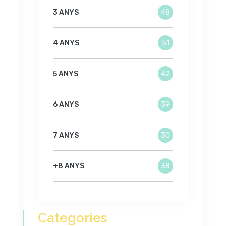
3 ANYS
48
4 ANYS
51
5 ANYS
42
6 ANYS
39
7 ANYS
30
+8 ANYS
38
Categories