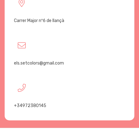
Carrer Major nº6 de llançà
els.setcolors@gmail.com
+34972380145