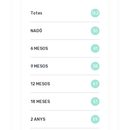
Totes
162
NADÓ
30
6 MESOS
41
9 MESOS
38
12 MESOS
67
18 MESES
51
2 ANYS
59