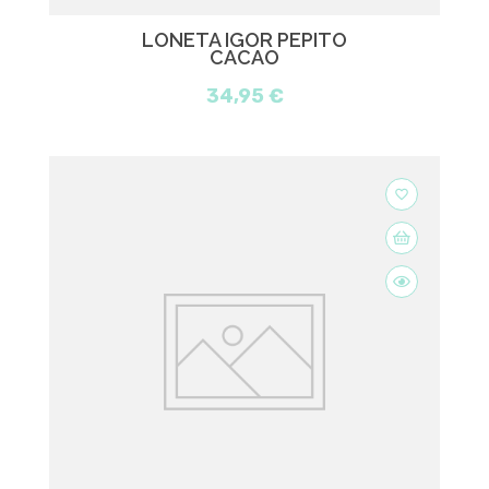
LONETA IGOR PEPITO
CACAO
34,95 €
favorite_border