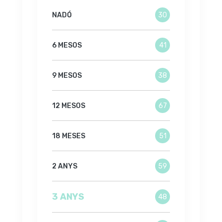
NADÓ
30
6 MESOS
41
9 MESOS
38
12 MESOS
67
18 MESES
51
2 ANYS
59
3 ANYS
48