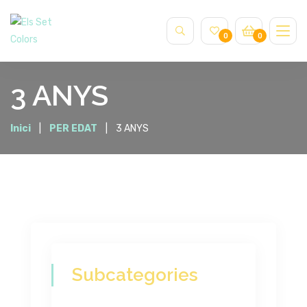
0
0
3 ANYS
Inici
PER EDAT
3 ANYS
Subcategories