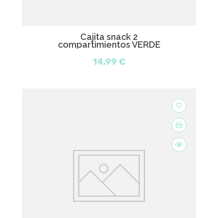
Cajita snack 2
compartimientos VERDE
14,99 €
favorite_border