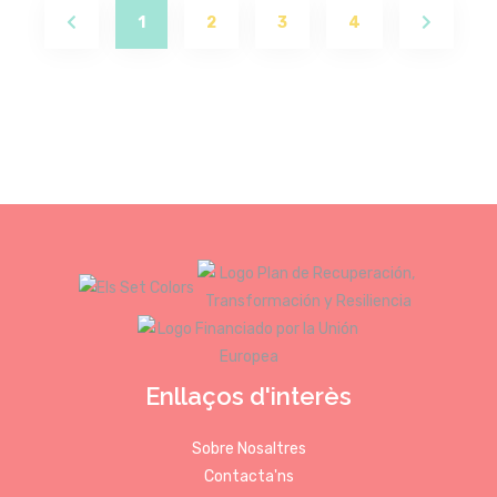
(current)
1
2
3
4
Enllaços d'interès
Sobre Nosaltres
Contacta'ns