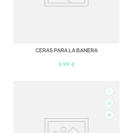
CERAS PARA LA BAÑERA
9,99 €
favorite_border