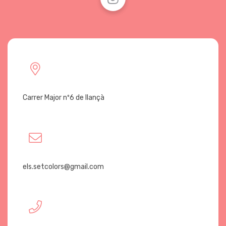
Carrer Major nº6 de llançà
els.setcolors@gmail.com