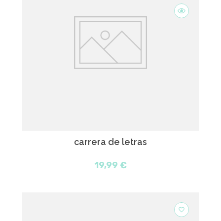
carrera de letras
19,99 €
favorite_border