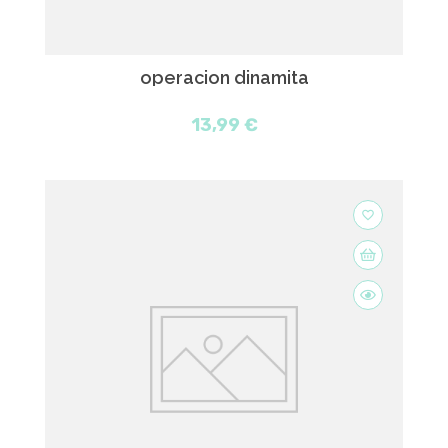
operacion dinamita
13,99 €
favorite_border