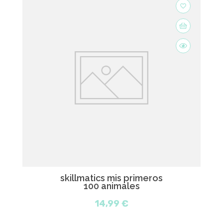
favorite_border
skillmatics mis primeros
100 animales
14,99 €