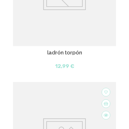
ladrón torpón
12,99 €
favorite_border