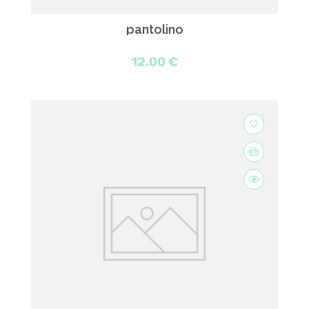
pantolino
12,00 €
favorite_border