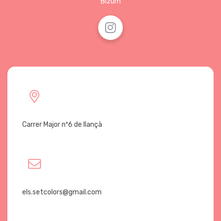
Bizum
Carrer Major nº6 de llançà
els.setcolors@gmail.com