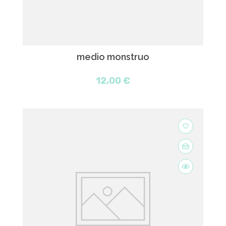
medio monstruo
12,00 €
favorite_border