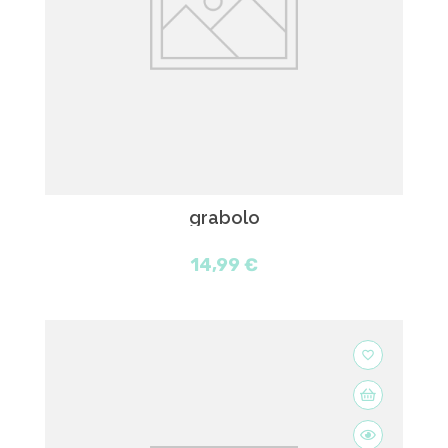
grabolo
14,99 €
favorite_border