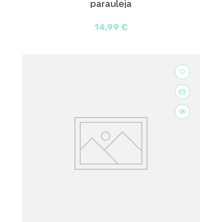
parauleja
14,99 €
favorite_border