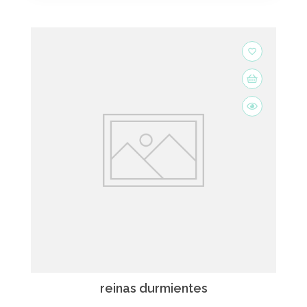
favorite_border
reinas durmientes