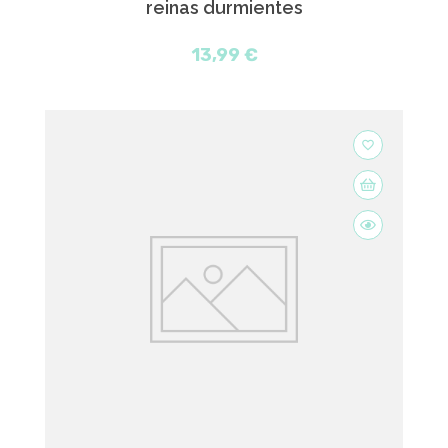
reinas durmientes
13,99 €
favorite_border