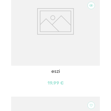
eszi
19,99 €
favorite_border