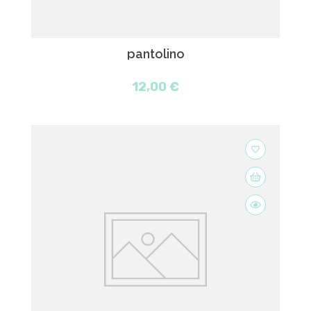
pantolino
12,00 €
favorite_border