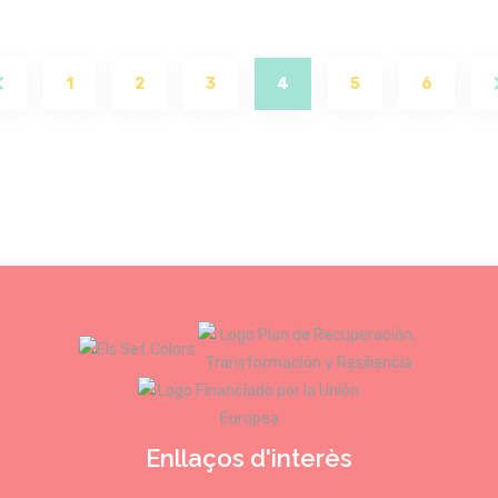
(current)
1
2
3
4
5
6
Enllaços d'interès