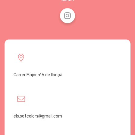
Carrer Major nº6 de llançà
els.setcolors@gmail.com