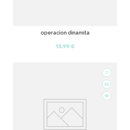
operacion dinamita
13,99 €
favorite_border