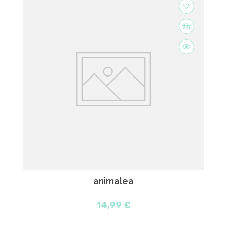
favorite_border
animalea
14,99 €