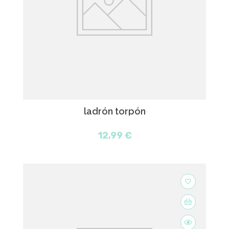
ladrón torpón
12,99 €
favorite_border