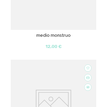
medio monstruo
12,00 €
favorite_border