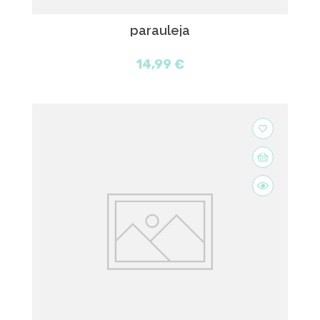
parauleja
14,99 €
favorite_border