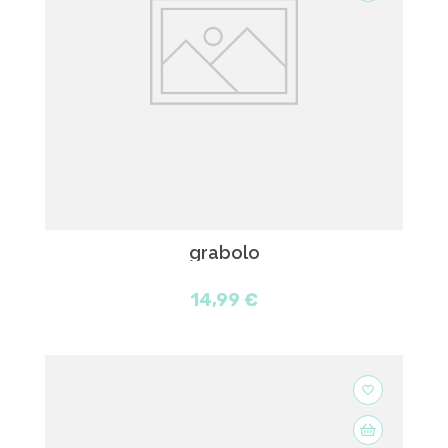
grabolo
14,99 €
favorite_border